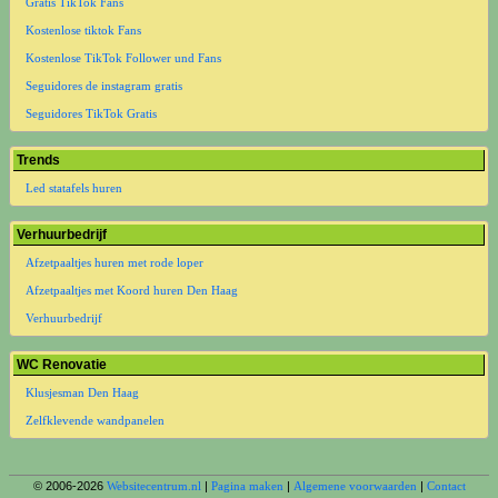
Gratis TikTok Fans
Kostenlose tiktok Fans
Kostenlose TikTok Follower und Fans
Seguidores de instagram gratis
Seguidores TikTok Gratis
Trends
Led statafels huren
Verhuurbedrijf
Afzetpaaltjes huren met rode loper
Afzetpaaltjes met Koord huren Den Haag
Verhuurbedrijf
WC Renovatie
Klusjesman Den Haag
Zelfklevende wandpanelen
© 2006-2026
Websitecentrum.nl
|
Pagina maken
|
Algemene voorwaarden
|
Contact