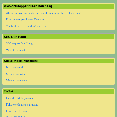
Rioolontstopper huren Den haag
Afvoerontstopper, elektrisch riool ontstopper huren Den haag
Rioolontstopper huren Den haag
Verstopte afvoer, leiding, riool, wc
SEO Den Haag
SEO expert Den Haag
Website promotie
Social Media Marketing
Increasebrand
Seo en marketing
Website promotie
TikTok
Fans de tiktok gratuits
Follower de tiktok gratuits
Free TikTok Fans