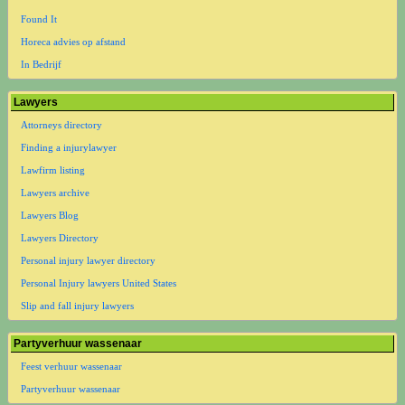
Found It
Horeca advies op afstand
In Bedrijf
Lawyers
Attorneys directory
Finding a injurylawyer
Lawfirm listing
Lawyers archive
Lawyers Blog
Lawyers Directory
Personal injury lawyer directory
Personal Injury lawyers United States
Slip and fall injury lawyers
Partyverhuur wassenaar
Feest verhuur wassenaar
Partyverhuur wassenaar