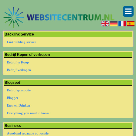
Backlink Service
Linkbuilding service
Bedrijf Kopen of verkopen
Bedrijf te Koop
Bedrijf verkopen
Blogspot
Bedrijfspromotie
Blogger
Eten en Drinken
Everything you need to know
Business
Autoband reparatie op locatie